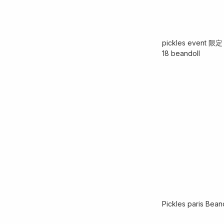
pickles event 限定
18 beandoll
Pickles paris Bean