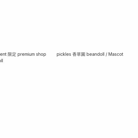
vent 限定 premium shop
pickles 香草園 beandoll / Mascot
ll