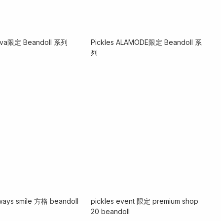
cava限定 Beandoll 系列
Pickles ALAMODE限定 Beandoll 系
列
lways smile 方格 beandoll
pickles event 限定 premium shop
20 beandoll