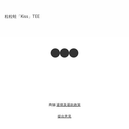
粒粒蛙「Kiss」TEE
商舖
退貨及退款政策
提出意見