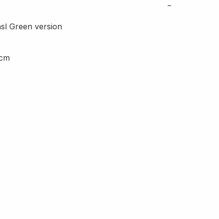
−
nsl Green version

cm