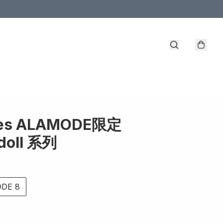
les ALAMODE限定
doll 系列
ODE 8