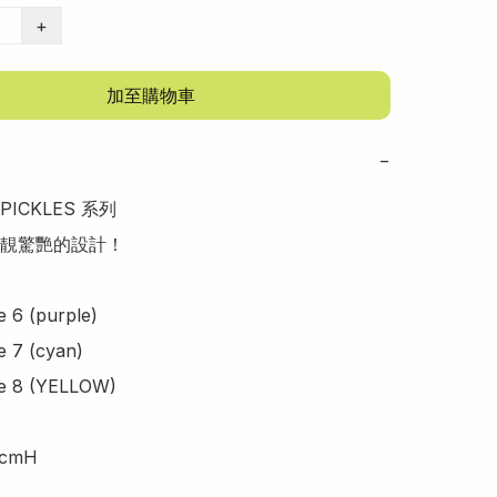
+
加至購物車
−
ICKLES 系列

靚驚艷的設計！

e 6 (purple)

e 7 (cyan)

de 8 (YELLOW)

cmH
