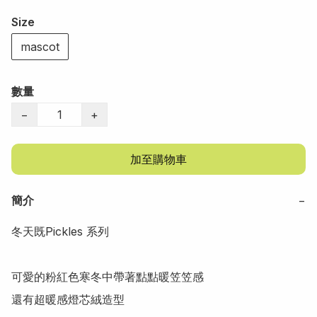
Size
mascot
數量
−
+
加至購物車
簡介
−
冬天既Pickles 系列

可愛的粉紅色寒冬中帶著點點暖笠笠感

還有超暖感燈芯絨造型
