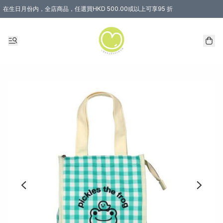
在生日月份内，全店商品，任選買HKD 500.00或以上可享95 折