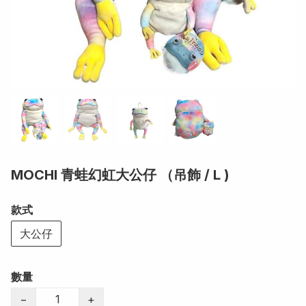
MOCHI 青蛙幻虹大公仔 （吊飾 / L )
款式
大公仔
數量
−
+