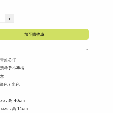
+
加至購物車
−
青蛙公仔

還帶著小手指

意

色 / 水色

ze : 高 40cm

ze : 高 14cm