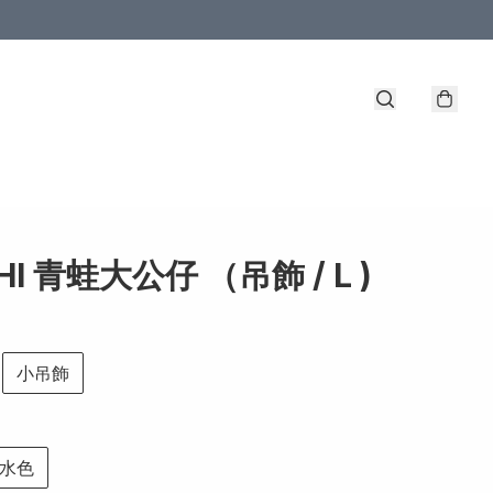
I 青蛙大公仔 （吊飾 / L )
小吊飾
水色