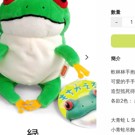
數量
−
簡介
軟林林手抱
可愛的手手
造型抵死得
各款2色： 綠
大青蛙 L Si
小青蛙吊飾 si