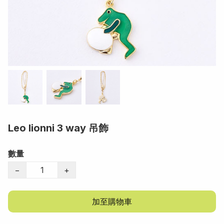
Leo lionni 3 way 吊飾
數量
−
+
加至購物車