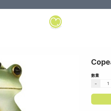
Cope
數量
−