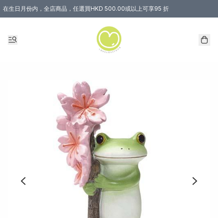
在生日月份内，全店商品，任選買HKD 500.00或以上可享95 折