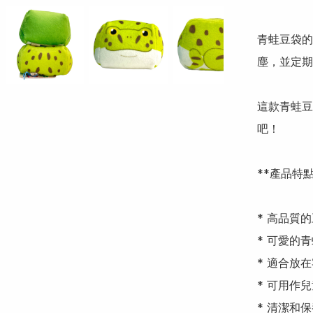
青蛙豆袋的
塵，並定期
這款青蛙豆
吧！

**產品特點*
* 高品質
* 可愛的
* 適合放
* 可用作兒
* 清潔和保