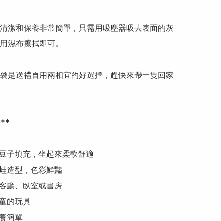
清潔和保養非常簡單，只需用吸塵器吸去表面的灰
用濕布擦拭即可。

袋是送禮自用兩相宜的好選擇，趕快來帶一隻回家
*

的豆子填充，坐起來柔軟舒適

青蛙造型，色彩鮮豔

在客廳、臥室或書房

童的玩具

養簡單
