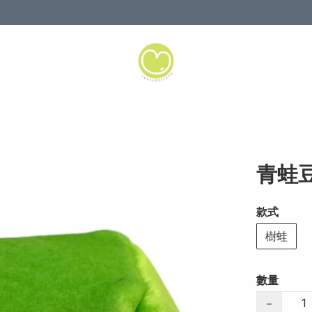
青蛙
款式
樹蛙
數量
−