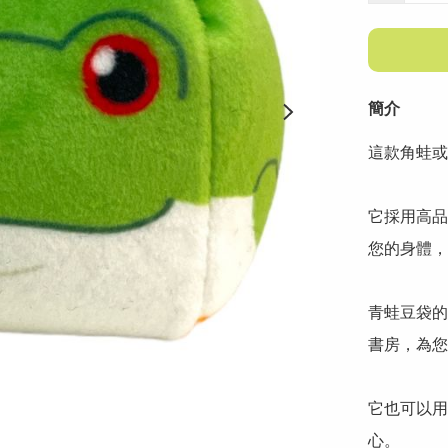
簡介
這款角蛙或
它採用高品
您的身體，
青蛙豆袋的
書房，為您
它也可以用
心。
