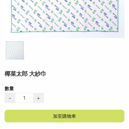
椰菜太郎 大紗巾
數量
−
+
加至購物車