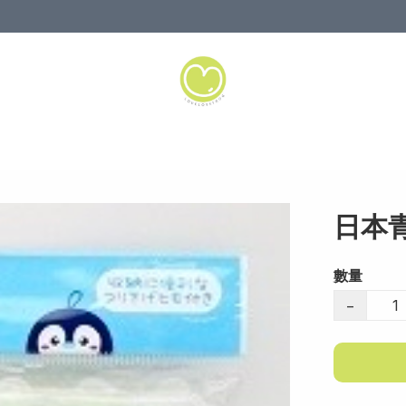
日本
數量
−