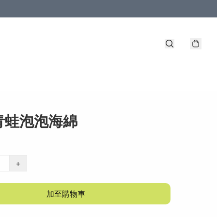
青蛙泡泡海綿
+
加至購物車