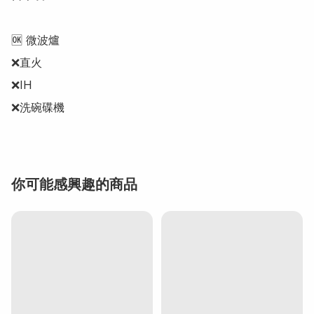
🆗 微波爐

❌直火 

❌IH

❌洗碗碟機
你可能感興趣的商品