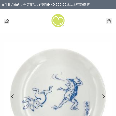
在生日月份内，全店商品，任選買HKD 500.00或以上可享95 折