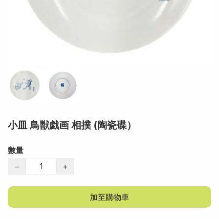
小皿 鳥獣戯画 相撲 (陶瓷碟）
數量
−
+
加至購物車