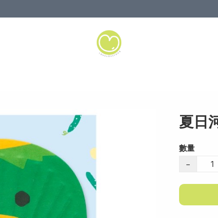
夏日
數量
−