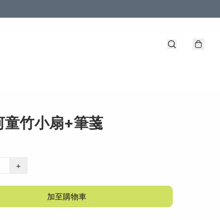
河童竹小扇+筆菚
+
加至購物車