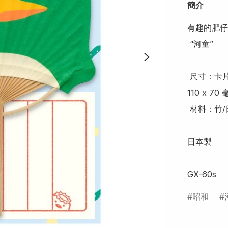
簡介
有趣的肥仔
 “河童”

 尺寸：卡片 113 x 165 毫米/信封 120 x 185 毫米/單張紙幣 
110 x 70
 材料：竹/日本紙

日本製

GX-60s
昭和