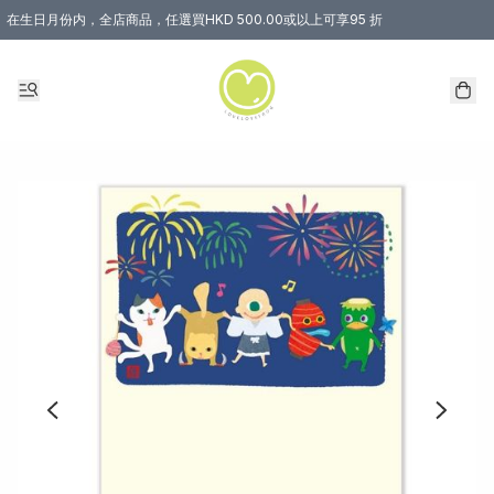
在生日月份内，全店商品，任選買HKD 500.00或以上可享95 折