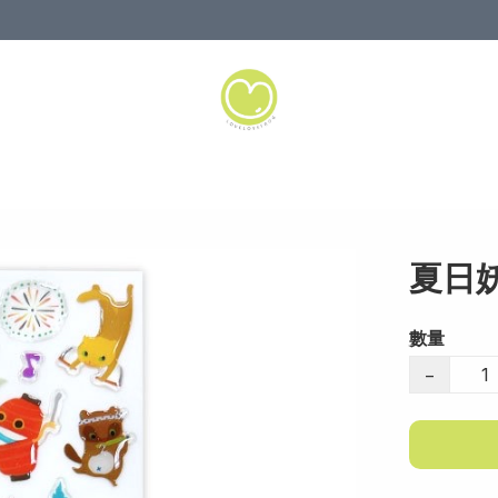
夏日妖
數量
−