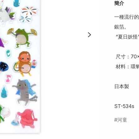
簡介
一種流行的
銀箔。

 “夏日妖怪”

 尺寸：70×165mm

 材料：環氧樹脂/lame/銀箔

日本製

ST-534s
河童