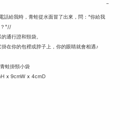
−
打電話給我時，青蛙從水面冒了出來，問：“你給我
"//

青蛙掛頸小袋

cmH x 9cmW x 4cmD