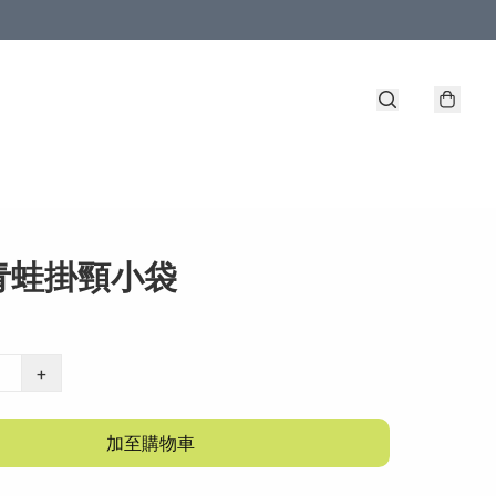
青蛙掛頸小袋
+
加至購物車