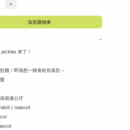
+
加至購物車
−
 pickles 來了！

肚餓！即係想一啖食咗佢落肚～

愛

保袋連公仔

ll / mascot

ot

cot
