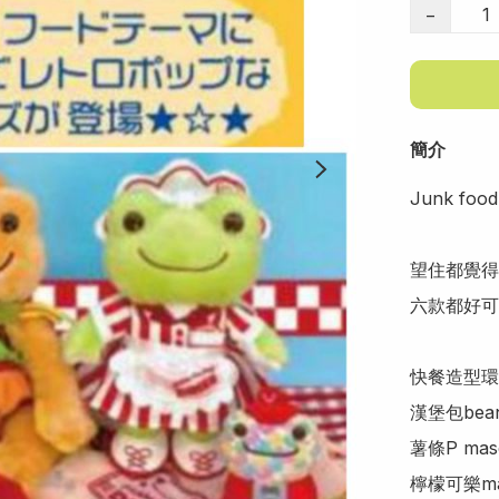
−
簡介
Junk food
望住都覺得
六款都好可
快餐造型環
漢堡包beando
薯條P masc
檸檬可樂mas